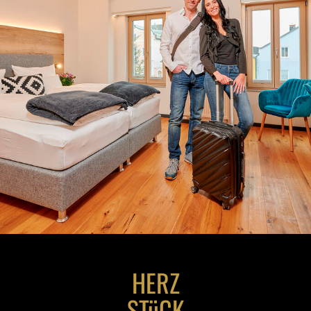
HERZ
STüCK