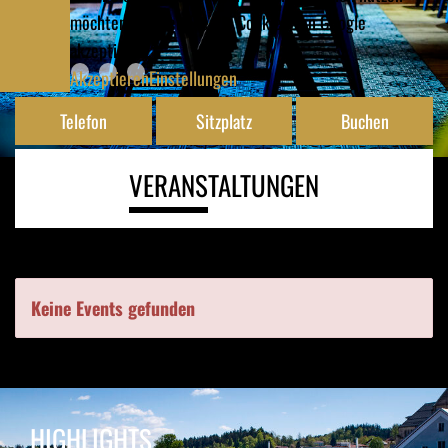
möchten, müssen Sie die Cookies von Google
akzeptieren!
Akzeptieren
Einstellungen
Telefon
Sitzplatz
Buchen
VERANS
TALTUNGEN
Keine Events gefunden
HIGHLIGHTS