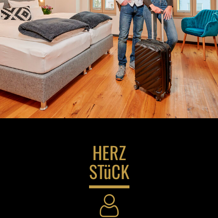
HERZ
STüCK