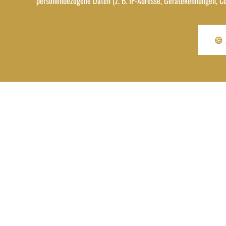
personenbezogene Daten (z. B. IP-Adresse, Gerätekennungen, Cook
🍪 
Keine Angebote gefunden